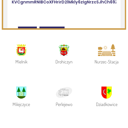
Powiat Siemiatycki
Siemiatycze
Gmina Siemiatycze
Mielnik
Drohiczyn
Nurzec-Stacja
Milejczyce
Perlejewo
Dziadkowice