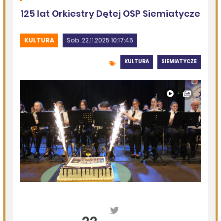
Po raz 35. w Mielniku odbędą się Muzyczne Dialogi nad
Bugiem
DZISIEJSZY
Podlasie24
Trud drogi i siła wspólnoty. Szósty dzień Pieszej
Pielgrzymki Drohiczyńskiej na Jasną Górę
DZISIEJSZY
Podlasie24
Milejczyce przyciągają tłumy. Poznaj program nabożeństw
/AUDIO/
DZISIEJSZY
Podlasie24
Kolejny rekord na Bugu
05.08.2026
Podlasie24
Zmiany personalne w diecezji drohiczyńskiej