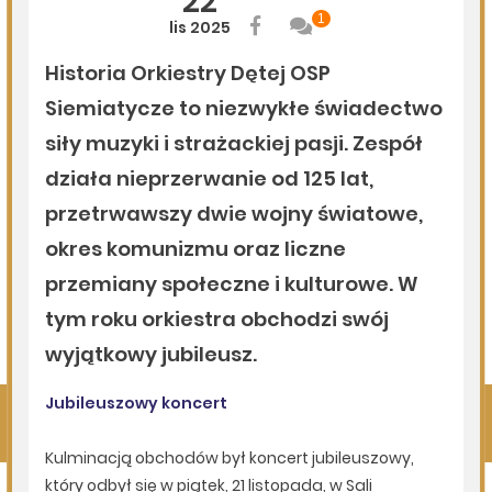
05.08.2026
Podlasie24
Pielgrzymują sercem. Duchowi pątnicy w parafii Kłopoty-
Stanisławy wspierają Pieszą Pielgrzymkę Drohiczyńską
05.08.2026
Komenda Policji Siemiatycze
Groził żonie nożem - trafił do aresztu
05.08.2026
Gmina Perlejewo
Gmina Perlejewo z dofinansowaniem na wsparcie
jednostek OSP
Pokaż więcej
Kliknij, by wyświetlić wszystkie artykuły