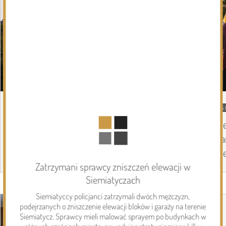
05.08.2026
Podlasie24
05.
Zmiany personalne w diecezji
Pi
drohiczyńskiej
pa
Pi
Zatrzymani sprawcy zniszczeń elewacji w
Siemiatyczach
Page 1 of 6
Inwestycje
Siemiatyccy policjanci zatrzymali dwóch mężczyzn,
podejrzanych o zniszczenie elewacji bloków i garaży na terenie
Siemiatycz. Sprawcy mieli malować sprayem po budynkach w