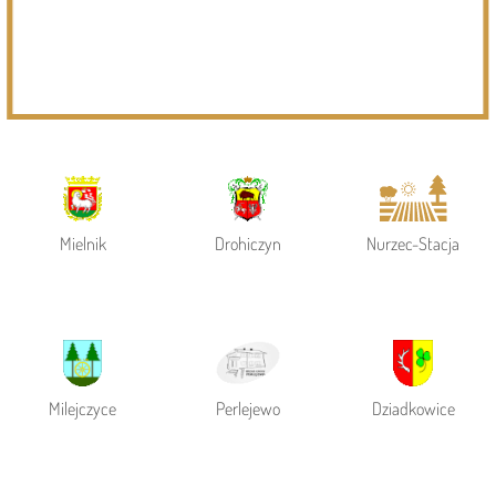
Powiat Siemiatycki
Siemiatycze
Gmina Siemiatycze
Mielnik
Drohiczyn
Nurzec-Stacja
Milejczyce
Perlejewo
Dziadkowice