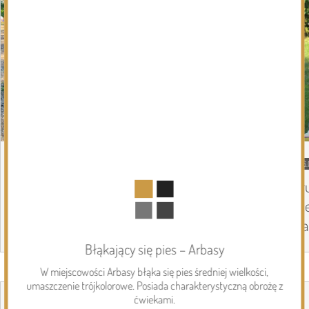
08.08.2026
Podlasie24
06.
Siódmy dzień Pieszej Pielgrzymki
Tr
Drohiczyńskiej. Wytrwałość, modlitwa i
Pi
droga ku Jasnej Górze /AUDIO/
Ja
Błąkający się pies – Arbasy
W miejscowości Arbasy błąka się pies średniej wielkości,
Page 1 of 6
Inwestycje
umaszczenie trójkolorowe. Posiada charakterystyczną obrożę z
ćwiekami.