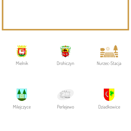
Powiat Siemiatycki
Siemiatycze
Gmina Siemiatycze
Mielnik
Drohiczyn
Nurzec-Stacja
Milejczyce
Perlejewo
Dziadkowice