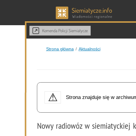
Komenda Policji Siemiatycze