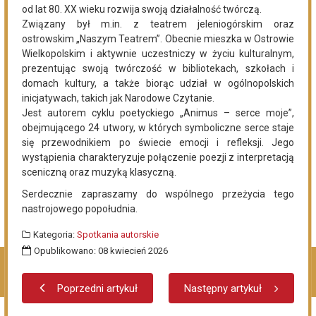
05.08.2026
Podlasie24
Pielgrzymują sercem. Duchowi pątnicy w parafii Kłopoty-
Stanisławy wspierają Pieszą Pielgrzymkę Drohiczyńską
05.08.2026
Komenda Policji Siemiatycze
Groził żonie nożem - trafił do aresztu
05.08.2026
Gmina Perlejewo
Gmina Perlejewo z dofinansowaniem na wsparcie
jednostek OSP
Pokaż więcej
Kliknij, by wyświetlić wszystkie artykuły