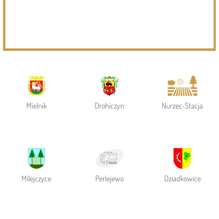
Powiat Siemiatycki
Siemiatycze
Gmina Siemiatycze
Mielnik
Drohiczyn
Nurzec-Stacja
Milejczyce
Perlejewo
Dziadkowice