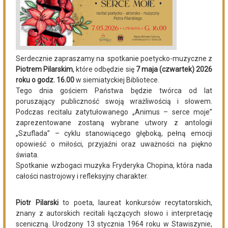
Po raz 35. w Mielniku odbędą się Muzyczne Dialogi nad
Bugiem
DZISIEJSZY
Podlasie24
Trud drogi i siła wspólnoty. Szósty dzień Pieszej
Pielgrzymki Drohiczyńskiej na Jasną Górę
DZISIEJSZY
Podlasie24
Milejczyce przyciągają tłumy. Poznaj program nabożeństw
/AUDIO/
DZISIEJSZY
Podlasie24
Kolejny rekord na Bugu
05.08.2026
Podlasie24
Zmiany personalne w diecezji drohiczyńskiej