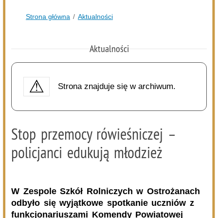
Kolejna dotacja dla OSP
DZISIEJSZY
Podlasie24
Siódmy dzień Pieszej Pielgrzymki Drohiczyńskiej.
Wytrwałość, modlitwa i droga ku Jasnej Górze /AUDIO/
DZISIEJSZY
Miejska Biblioteka Publiczna w Siemiatyczach
„Historie blisko ludzi – Podlaskie inspiracje”
07.08.2026
Komenda Policji Siemiatycze
Szedł ulicą z nożem w ręku i metalową rurką - w plecaku
miał skradziony alkohol i perfumy
07.08.2026
Miejska Biblioteka Publiczna w Siemiatyczach
Wernisaż wystawy „Pędzlem i sercem” w Galerii
„Odrobina Kultury”