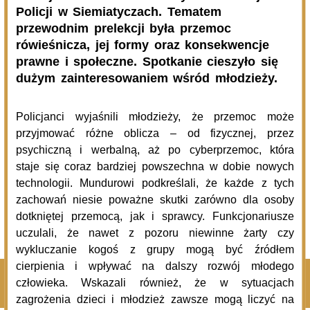
06.08.2026
Podlasie24
Po raz 35. w Mielniku odbędą się Muzyczne Dialogi nad
Bugiem
06.08.2026
Podlasie24
Trud drogi i siła wspólnoty. Szósty dzień Pieszej
Pielgrzymki Drohiczyńskiej na Jasną Górę
06.08.2026
Podlasie24
Milejczyce przyciągają tłumy. Poznaj program nabożeństw
/AUDIO/
Pokaż więcej
Kliknij, by wyświetlić wszystkie artykuły