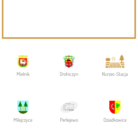
Powiat Siemiatycki
Siemiatycze
Gmina Siemiatycze
Mielnik
Drohiczyn
Nurzec-Stacja
Milejczyce
Perlejewo
Dziadkowice