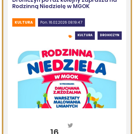
Kolejna dotacja dla OSP
DZISIEJSZY
Podlasie24
Siódmy dzień Pieszej Pielgrzymki Drohiczyńskiej.
Wytrwałość, modlitwa i droga ku Jasnej Górze /AUDIO/
DZISIEJSZY
Miejska Biblioteka Publiczna w Siemiatyczach
„Historie blisko ludzi – Podlaskie inspiracje”
07.08.2026
Komenda Policji Siemiatycze
Szedł ulicą z nożem w ręku i metalową rurką - w plecaku
miał skradziony alkohol i perfumy
07.08.2026
Miejska Biblioteka Publiczna w Siemiatyczach
Wernisaż wystawy „Pędzlem i sercem” w Galerii
„Odrobina Kultury”