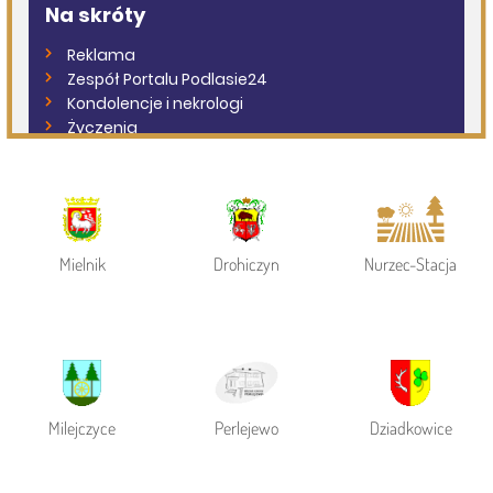
Powiat Siemiatycki
Siemiatycze
Gmina Siemiatycze
Mielnik
Drohiczyn
Nurzec-Stacja
Milejczyce
Perlejewo
Dziadkowice