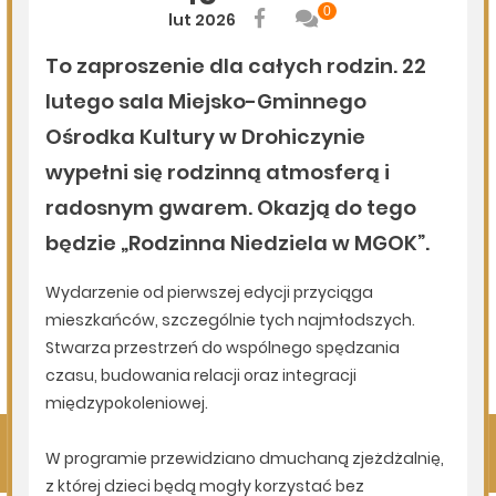
06.08.2026
Podlasie24
Po raz 35. w Mielniku odbędą się Muzyczne Dialogi nad
Bugiem
06.08.2026
Podlasie24
Trud drogi i siła wspólnoty. Szósty dzień Pieszej
Pielgrzymki Drohiczyńskiej na Jasną Górę
06.08.2026
Podlasie24
Milejczyce przyciągają tłumy. Poznaj program nabożeństw
/AUDIO/
Pokaż więcej
Kliknij, by wyświetlić wszystkie artykuły