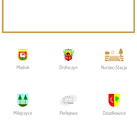
Powiat Siemiatycki
Siemiatycze
Gmina Siemiatycze
Mielnik
Drohiczyn
Nurzec-Stacja
Milejczyce
Perlejewo
Dziadkowice