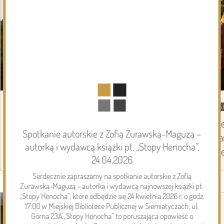
05.08.2026
Podlasie24
05.
Zmiany personalne w diecezji
Pi
Spotkanie autorskie z Zofią Żurawską-Maguzą –
drohiczyńskiej
pa
autorką i wydawcą książki pt. „Stopy Henocha”,
Pi
24.04.2026
Serdecznie zapraszamy na spotkanie autorskie z Zofią
Page 1 of 6
Żurawską-Maguzą – autorką i wydawcą najnowszej książki pt.
Inwestycje
„Stopy Henocha”, które odbędzie się 24 kwietnia 2026 r. o godz.
17:00 w Miejskiej Bibliotece Publicznej w Siemiatyczach, ul.
Górna 23A.„Stopy Henocha” to poruszająca opowieść o