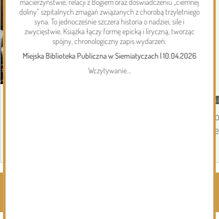
macierzyństwie, relacji z Bogiem oraz doświadczeniu „ciemnej
doliny” szpitalnych zmagań związanych z chorobą trzyletniego
syna. To jednocześnie szczera historia o nadziei, sile i
zwycięstwie. Książka łączy formę epicką i liryczną, tworząc
spójny, chronologiczny zapis wydarzeń.
Miejska Biblioteka Publiczna w Siemiatyczach
|
10.04.2026
Wczytywanie...
05.08.2026
Gmina Perlejewo
04.
Gmina Perlejewo z dofinansowaniem na
Do
wsparcie jednostek OSP
Se
Page 1 of 6
Rozwiń kategorie ⬇️
Kliknij, by wyświetlić wszystkie kategorie