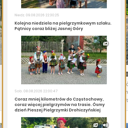
09.08.2026
Podlasie24
08.
Coraz mniej kilometrów do Częstochowy,
Si
coraz więcej pielgrzymów na trasie. Ósmy
Dr
dzień Pieszej Pielgrzymki Drohiczyńskiej
dr
Page 1 of 6
Mielnik