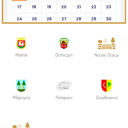
Powiat Siemiatycki
Siemiatycze
Gmina Siemiatycze
Mielnik
Drohiczyn
Nurzec-Stacja
Milejczyce
Perlejewo
Dziadkowice