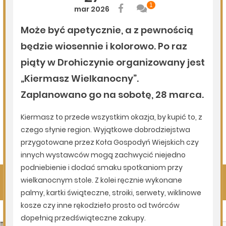
08.08.2026
Gmina Siemiatycze
Kolejna dotacja dla OSP
08.08.2026
Podlasie24
Siódmy dzień Pieszej Pielgrzymki Drohiczyńskiej.
Wytrwałość, modlitwa i droga ku Jasnej Górze /AUDIO/
08.08.2026
Miejska Biblioteka Publiczna w Siemiatyczach
„Historie blisko ludzi – Podlaskie inspiracje”
Pokaż więcej
Kliknij, by wyświetlić wszystkie artykuły
Na sygnale