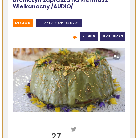
XIV Siemiatycze Flow Festiwal 2026
DZISIEJSZY
Podlasie24
Kolejna niedziela na pielgrzymkowym szlaku. Pątnicy
coraz bliżej Jasnej Góry
09.08.2026
Gmina Dziadkowice
BITWA SOŁECTW – już można zgłaszać drużyny
09.08.2026
Podlasie24
Coraz mniej kilometrów do Częstochowy, coraz więcej
pielgrzymów na trasie. Ósmy dzień Pieszej Pielgrzymki
Drohiczyńskiej
08.08.2026
Gmina Dziadkowice
Przebudowa drogi dojazdowej do pól