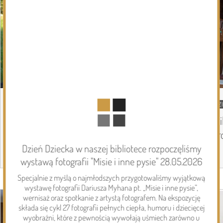
DZISIEJSZY
Podlasie24
DZ
Trud drogi i siła wspólnoty. Szósty dzień
Mi
Pieszej Pielgrzymki Drohiczyńskiej na
pr
Jasną Górę
Dzień Dziecka w naszej bibliotece rozpoczęliśmy
wystawą fotografii "Misie i inne pysie" 28.05.2026
Specjalnie z myślą o najmłodszych przygotowaliśmy wyjątkową
Page 1 of 6
wystawę fotografii Dariusza Myhana pt. „Misie i inne pysie”,
Inwestycje
wernisaż oraz spotkanie z artystą fotografem. Na ekspozycję
składa się cykl 27 fotografii pełnych ciepła, humoru i dziecięcej
wyobraźni, które z pewnością wywołają uśmiech zarówno u