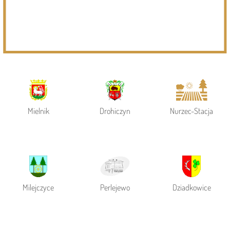
Powiat Siemiatycki
Siemiatycze
Gmina Siemiatycze
Mielnik
Drohiczyn
Nurzec-Stacja
Milejczyce
Perlejewo
Dziadkowice