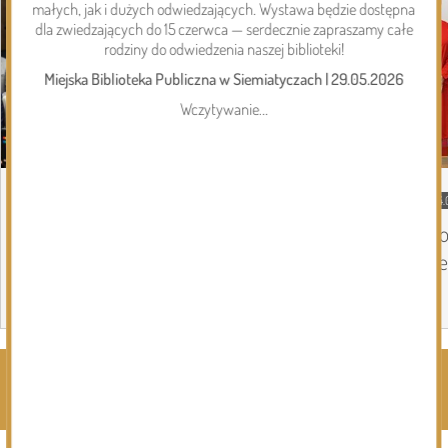
małych, jak i dużych odwiedzających. Wystawa będzie dostępna
dla zwiedzających do 15 czerwca — serdecznie zapraszamy całe
rodziny do odwiedzenia naszej biblioteki!
Miejska Biblioteka Publiczna w Siemiatyczach
|
29.05.2026
Wczytywanie...
05.08.2026
Gmina Perlejewo
04.
Gmina Perlejewo z dofinansowaniem na
Do
wsparcie jednostek OSP
Se
Page 1 of 6
Rozwiń kategorie ⬇️
Kliknij, by wyświetlić wszystkie kategorie