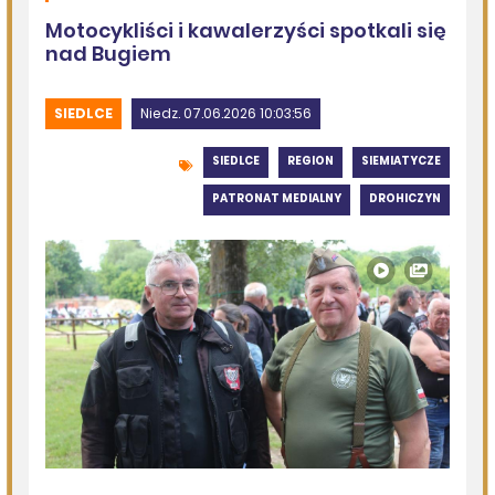
Kolejna dotacja dla OSP
08.08.2026
Podlasie24
Siódmy dzień Pieszej Pielgrzymki Drohiczyńskiej.
Wytrwałość, modlitwa i droga ku Jasnej Górze /AUDIO/
08.08.2026
Miejska Biblioteka Publiczna w Siemiatyczach
„Historie blisko ludzi – Podlaskie inspiracje”
07.08.2026
Komenda Policji Siemiatycze
Szedł ulicą z nożem w ręku i metalową rurką - w plecaku
miał skradziony alkohol i perfumy
07.08.2026
Miejska Biblioteka Publiczna w Siemiatyczach
Wernisaż wystawy „Pędzlem i sercem” w Galerii
„Odrobina Kultury”