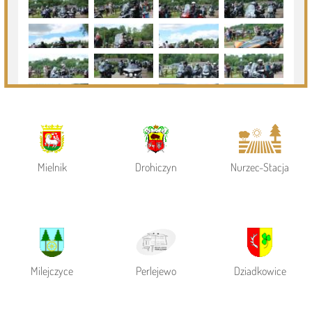
Powiat Siemiatycki
Siemiatycze
Gmina Siemiatycze
Mielnik
Drohiczyn
Nurzec-Stacja
Milejczyce
Perlejewo
Dziadkowice