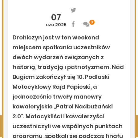
06.08.2026
Podlasie24
Po raz 35. w Mielniku odbędą się Muzyczne Dialogi nad
Bugiem
06.08.2026
Podlasie24
Trud drogi i siła wspólnoty. Szósty dzień Pieszej
Pielgrzymki Drohiczyńskiej na Jasną Górę
06.08.2026
Podlasie24
Milejczyce przyciągają tłumy. Poznaj program nabożeństw
/AUDIO/
Pokaż więcej
Kliknij, by wyświetlić wszystkie artykuły