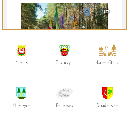
Powiat Siemiatycki
Siemiatycze
Gmina Siemiatycze
Mielnik
Drohiczyn
Nurzec-Stacja
Milejczyce
Perlejewo
Dziadkowice