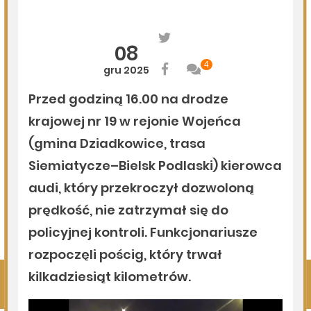
Milejczyce przyciągają tłumy. Poznaj program nabożeństw
/AUDIO/
06.08.2026
Podlasie24
Kolejny rekord na Bugu
05.08.2026
Podlasie24
Zmiany personalne w diecezji drohiczyńskiej
05.08.2026
Podlasie24
Pielgrzymują sercem. Duchowi pątnicy w parafii Kłopoty-
Stanisławy wspierają Pieszą Pielgrzymkę Drohiczyńską
Pokaż więcej
Kliknij, by wyświetlić wszystkie artykuły