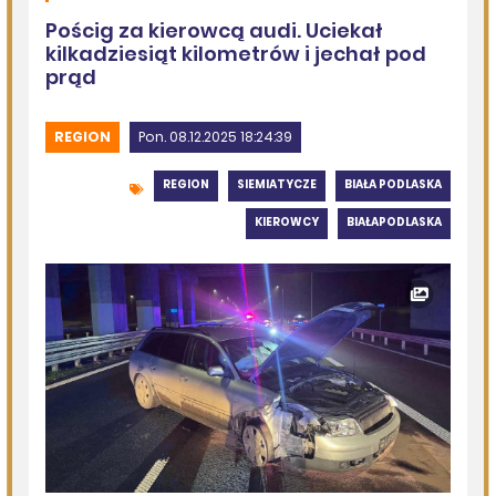
Szedł ulicą z nożem w ręku i metalową rurką - w plecaku
miał skradziony alkohol i perfumy
DZISIEJSZY
Miejska Biblioteka Publiczna w Siemiatyczach
Wernisaż wystawy „Pędzlem i sercem” w Galerii
„Odrobina Kultury”
06.08.2026
Podlasie24
Po raz 35. w Mielniku odbędą się Muzyczne Dialogi nad
Bugiem
06.08.2026
Podlasie24
Trud drogi i siła wspólnoty. Szósty dzień Pieszej
Pielgrzymki Drohiczyńskiej na Jasną Górę
06.08.2026
Podlasie24