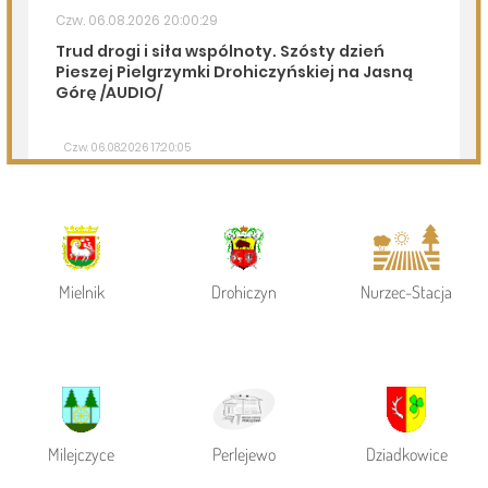
Page 1 of 6
Powiat Siemiatycki
Siemiatycze
Gmina Siemiatycze
Mielnik
Drohiczyn
Nurzec-Stacja
Milejczyce
Perlejewo
Dziadkowice