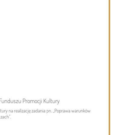
 Funduszu Promocji Kultury
04.08.2026
Gmina Siemiatycze
04.0
ltury na realizację zadania pn. „Poprawa warunków
Pamięci mieszkańców wsi Lachówka...
Wys
czach”.