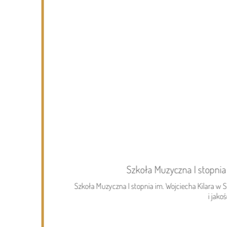
Page 1 of 6
Wydarzenia
Szkoła Muzyczna I stopnia
05.08.2026
Gmina Dziadkowice
Szkoła Muzyczna I stopnia im. Wojciecha Kilara w
Jubileusz 40-lecia „Kaliny” – galeria.
i jako