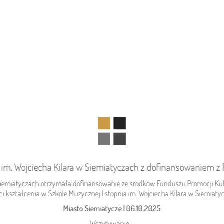
 im. Wojciecha Kilara w Siemiatyczach z dofinansowaniem z
04.08.2026
Gmina Siemiatycze
 Siemiatyczach otrzymała dofinansowanie ze środków Funduszu Promocji Ku
Zaproszenie na festyn do Rogawki
ści kształcenia w Szkole Muzycznej I stopnia im. Wojciecha Kilara w Siemiaty
Miasto Siemiatycze
|
06.10.2025
Wczytywanie...