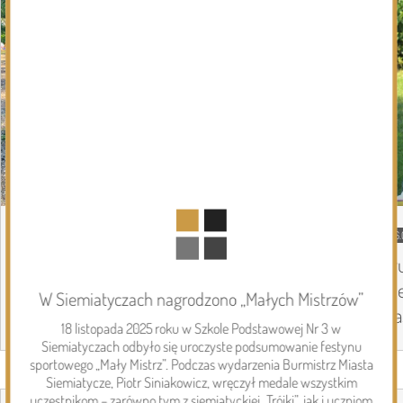
08.08.2026
Podlasie24
06.
Siódmy dzień Pieszej Pielgrzymki
Tr
Drohiczyńskiej. Wytrwałość, modlitwa i
Pi
W Siemiatyczach nagrodzono „Małych Mistrzów”
droga ku Jasnej Górze /AUDIO/
Ja
18 listopada 2025 roku w Szkole Podstawowej Nr 3 w
Siemiatyczach odbyło się uroczyste podsumowanie festynu
sportowego „Mały Mistrz”. Podczas wydarzenia Burmistrz Miasta
Page 1 of 6
Siemiatycze, Piotr Siniakowicz, wręczył medale wszystkim
Inwestycje
uczestnikom – zarówno tym z siemiatyckiej „Trójki”, jak i uczniom