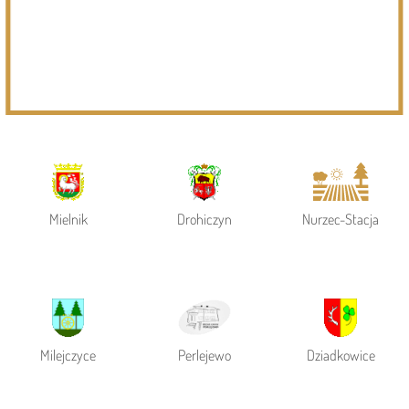
Powiat Siemiatycki
Siemiatycze
Gmina Siemiatycze
Mielnik
Drohiczyn
Nurzec-Stacja
Milejczyce
Perlejewo
Dziadkowice