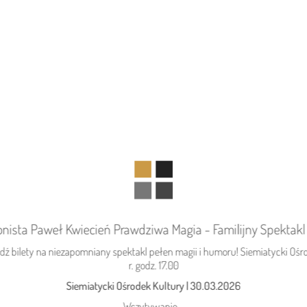
jonista Paweł Kwiecień Prawdziwa Magia - Familijny Spektakl I
ź bilety na niezapomniany spektakl pełen magii i humoru! Siemiatycki Ośrod
06.08.2026
Podlasie24
r. godz. 17.00
Po raz 35. w Mielniku odbędą się
Siemiatycki Ośrodek Kultury
|
30.03.2026
Muzyczne Dialogi nad Bugiem
Wczytywanie...