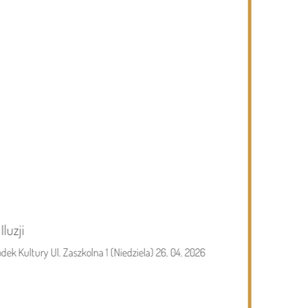
luzji
ek Kultury Ul. Zaszkolna 1 (Niedziela) 26. 04. 2026
06.08.2026
Podlasie24
05.0
Kolejny rekord na Bugu
Jub