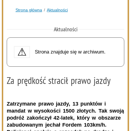
Zmiany personalne w diecezji drohiczyńskiej
05.08.2026
Podlasie24
Pielgrzymują sercem. Duchowi pątnicy w parafii Kłopoty-
Stanisławy wspierają Pieszą Pielgrzymkę Drohiczyńską
05.08.2026
Komenda Policji Siemiatycze
Groził żonie nożem - trafił do aresztu
05.08.2026
Gmina Perlejewo
Gmina Perlejewo z dofinansowaniem na wsparcie
jednostek OSP
05.08.2026
Gmina Dziadkowice
Jubileusz 40-lecia „Kaliny” – galeria.