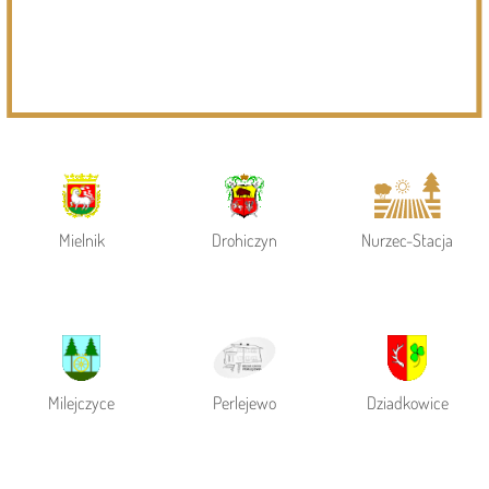
Powiat Siemiatycki
Siemiatycze
Gmina Siemiatycze
Mielnik
Drohiczyn
Nurzec-Stacja
Milejczyce
Perlejewo
Dziadkowice