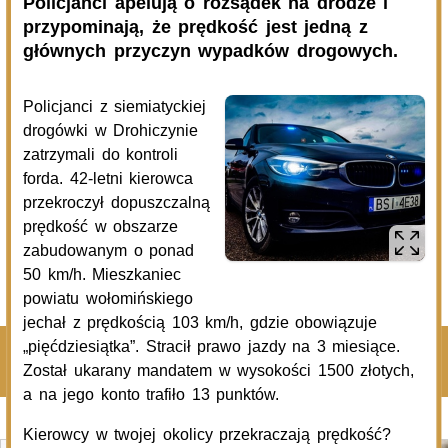
05.08.2026
Podlasie24
Via Carpatia coraz dłuższa. Kolejny odcinek S19 otwarty
dla kierowców
05.08.2026
Podlasie24
Zmiany kadrowe w powiecie siemiatyckim. Nowe osoby
na kierowniczych stanowiskach
04.08.2026
Komenda Policji Siemiatycze
Szczęśliwy finał poszukiwań 45-latka
Pokaż więcej
Kliknij, by wyświetlić wszystkie artykuły
Na sygnale