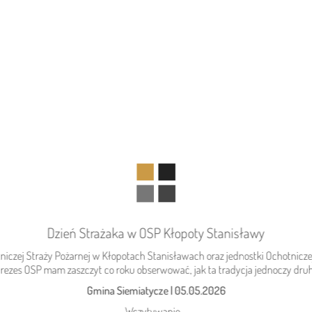
Dzień Strażaka w OSP Kłopoty Stanisławy
DZISIEJSZY
Podlasie24
otniczej Straży Pożarnej w Kłopotach Stanisławach oraz jednostki Ochotnic
Kolejny rekord na Bugu
 prezes OSP mam zaszczyt co roku obserwować, jak ta tradycja jednoczy druh
Gmina Siemiatycze
|
05.05.2026
Wczytywanie...