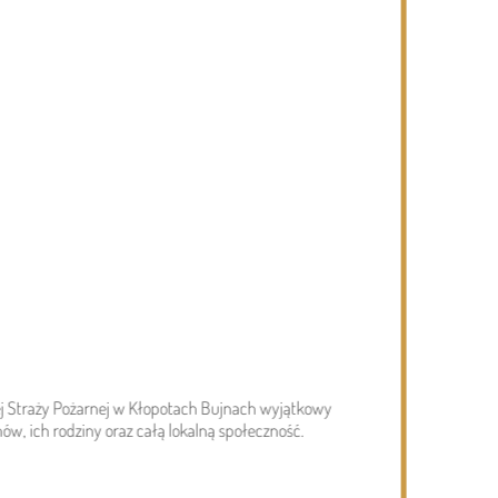
05.08.2026
Gmina Dziadkowice
04.0
zej Straży Pożarnej w Kłopotach Bujnach wyjątkowy
Jubileusz 40-lecia „Kaliny” – galeria.
Zap
ów, ich rodziny oraz całą lokalną społeczność.