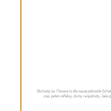
Page 1 of 6
Wydarzenia
DZISIEJSZY
Podlasie24
Obchody św. Floriana to dla naszej jednostki Och
Po raz 35. w Mielniku odbędą się
czas, pełen refleksji, dumy i wspólnoty. Jako
Muzyczne Dialogi nad Bugiem