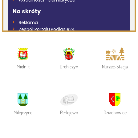
Powiat Siemiatycki
Siemiatycze
Gmina Siemiatycze
Mielnik
Drohiczyn
Nurzec-Stacja
Milejczyce
Perlejewo
Dziadkowice