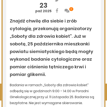
Kolejny rekord na Bugu
05.08.2026
Podlasie24
Zmiany personalne w diecezji drohiczyńskiej
05.08.2026
Podlasie24
Pielgrzymują sercem. Duchowi pątnicy w parafii Kłopoty-
Stanisławy wspierają Pieszą Pielgrzymkę Drohiczyńską
05.08.2026
Komenda Policji Siemiatycze
Groził żonie nożem - trafił do aresztu
Pokaż więcej
Kliknij, by wyświetlić wszystkie artykuły