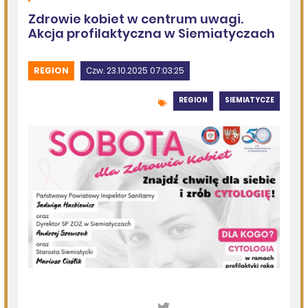
Wernisaż wystawy „Pędzlem i sercem” w Galerii
„Odrobina Kultury”
06.08.2026
Podlasie24
Po raz 35. w Mielniku odbędą się Muzyczne Dialogi nad
Bugiem
06.08.2026
Podlasie24
Trud drogi i siła wspólnoty. Szósty dzień Pieszej
Pielgrzymki Drohiczyńskiej na Jasną Górę
06.08.2026
Podlasie24
Milejczyce przyciągają tłumy. Poznaj program nabożeństw
/AUDIO/
06.08.2026
Podlasie24