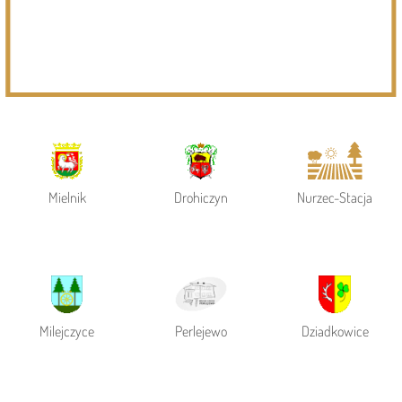
Powiat Siemiatycki
Siemiatycze
Gmina Siemiatycze
Mielnik
Drohiczyn
Nurzec-Stacja
Milejczyce
Perlejewo
Dziadkowice