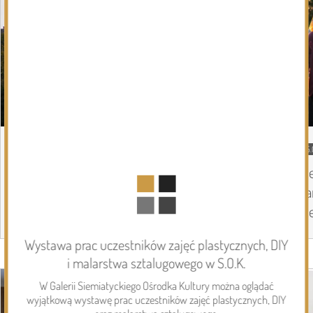
05.08.2026
Podlasie24
05.
Zmiany personalne w diecezji
Pi
drohiczyńskiej
pa
Pi
Wystawa prac uczestników zajęć plastycznych, DIY
Page 1 of 6
i malarstwa sztalugowego w S.O.K.
Inwestycje
W Galerii Siemiatyckiego Ośrodka Kultury można oglądać
wyjątkową wystawę prac uczestników zajęć plastycznych, DIY