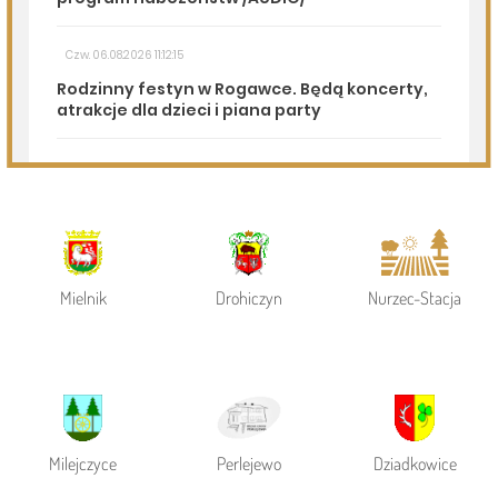
Page 1 of 6
Powiat Siemiatycki
Siemiatycze
Gmina Siemiatycze
Mielnik
Drohiczyn
Nurzec-Stacja
Milejczyce
Perlejewo
Dziadkowice