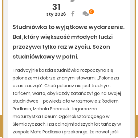
Milejczyce przyciągają tłumy. Poznaj program nabożeństw
/AUDIO/
06.08.2026
Podlasie24
Kolejny rekord na Bugu
05.08.2026
Podlasie24
Zmiany personalne w diecezji drohiczyńskiej
05.08.2026
Podlasie24
Pielgrzymują sercem. Duchowi pątnicy w parafii Kłopoty-
Stanisławy wspierają Pieszą Pielgrzymkę Drohiczyńską
Pokaż więcej
Kliknij, by wyświetlić wszystkie artykuły