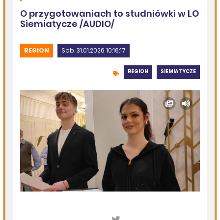
Szedł ulicą z nożem w ręku i metalową rurką - w plecaku
miał skradziony alkohol i perfumy
DZISIEJSZY
Miejska Biblioteka Publiczna w Siemiatyczach
Wernisaż wystawy „Pędzlem i sercem” w Galerii
„Odrobina Kultury”
06.08.2026
Podlasie24
Po raz 35. w Mielniku odbędą się Muzyczne Dialogi nad
Bugiem
06.08.2026
Podlasie24
Trud drogi i siła wspólnoty. Szósty dzień Pieszej
Pielgrzymki Drohiczyńskiej na Jasną Górę
06.08.2026
Podlasie24