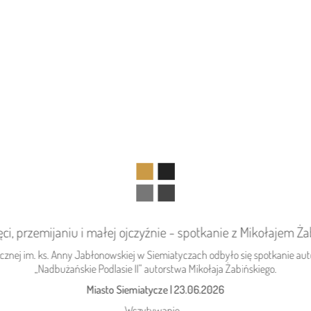
ci, przemijaniu i małej ojczyźnie - spotkanie z Mikołajem Ż
DZISIEJSZY
Podlasie24
licznej im. ks. Anny Jabłonowskiej w Siemiatyczach odbyło się spotkanie au
Kolejny rekord na Bugu
„Nadbużańskie Podlasie II” autorstwa Mikołaja Żabińskiego.
Miasto Siemiatycze
|
23.06.2026
Wczytywanie...