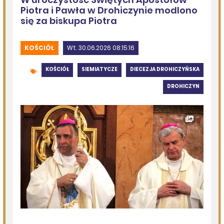
Kolejna dotacja dla OSP
DZISIEJSZY
Podlasie24
Siódmy dzień Pieszej Pielgrzymki Drohiczyńskiej.
Wytrwałość, modlitwa i droga ku Jasnej Górze /AUDIO/
DZISIEJSZY
Miejska Biblioteka Publiczna w Siemiatyczach
„Historie blisko ludzi – Podlaskie inspiracje”
07.08.2026
Komenda Policji Siemiatycze
Szedł ulicą z nożem w ręku i metalową rurką - w plecaku
miał skradziony alkohol i perfumy
07.08.2026
Miejska Biblioteka Publiczna w Siemiatyczach
Wernisaż wystawy „Pędzlem i sercem” w Galerii
„Odrobina Kultury”