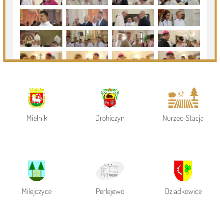
Powiat Siemiatycki
Siemiatycze
Gmina Siemiatycze
Mielnik
Drohiczyn
Nurzec-Stacja
Milejczyce
Perlejewo
Dziadkowice