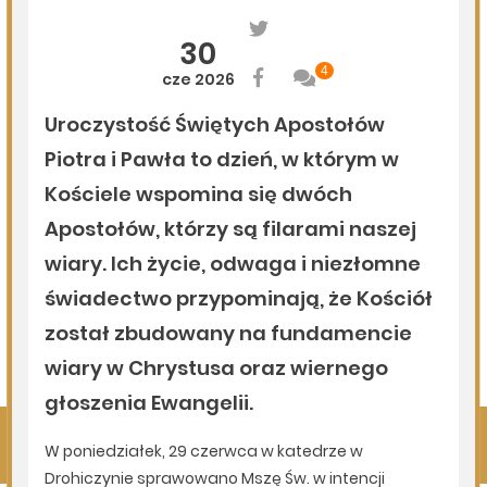
06.08.2026
Podlasie24
Po raz 35. w Mielniku odbędą się Muzyczne Dialogi nad
Bugiem
06.08.2026
Podlasie24
Trud drogi i siła wspólnoty. Szósty dzień Pieszej
Pielgrzymki Drohiczyńskiej na Jasną Górę
06.08.2026
Podlasie24
Milejczyce przyciągają tłumy. Poznaj program nabożeństw
/AUDIO/
Pokaż więcej
Kliknij, by wyświetlić wszystkie artykuły